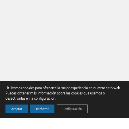
Utilizamos cookies para ofrecerte la mejor experiencia en nuestro sitio web.
Puedes obtener más información sobre las cookies que usamos o
desactivarlas en la
configuración
.
Aceptar
Rechazar
Configuración